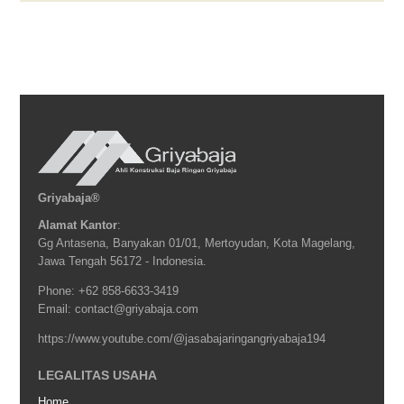
Griyabaja®
Alamat Kantor
:
Gg Antasena, Banyakan 01/01, Mertoyudan, Kota Magelang,
Jawa Tengah 56172 - Indonesia.
Phone: +62 858-6633-3419
Email: contact@griyabaja.com
https://www.youtube.com/@jasabajaringangriyabaja194
LEGALITAS USAHA
Home