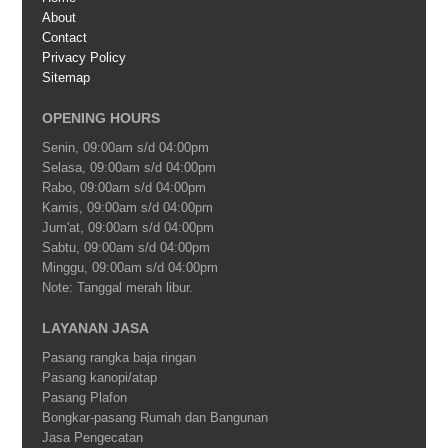
About
Contact
Privacy Policy
Sitemap
OPENING HOURS
Senin, 09:00am s/d 04:00pm
Selasa, 09:00am s/d 04:00pm
Rabo, 09:00am s/d 04:00pm
Kamis, 09:00am s/d 04:00pm
Jum'at, 09:00am s/d 04:00pm
Sabtu, 09:00am s/d 04:00pm
Minggu, 09:00am s/d 04:00pm
Note: Tanggal merah libur.
LAYANAN JASA
Pasang rangka baja ringan
Pasang kanopi/atap
Pasang Plafon
Bongkar-pasang Rumah dan Bangunan
Jasa Pengecatan